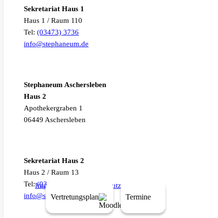
Sekretariat Haus 1
Haus 1 / Raum 110
Tel:
(03473) 3736
info@stephaneum.de
Stephaneum Aschersleben
Haus 2
Apothekergraben 1
06449 Aschersleben
Sekretariat Haus 2
Haus 2 / Raum 13
Tel:
(03473) 3134
Impressum
|
Datenschutz
info@stephaneum.de
Vertretungsplan
Termine