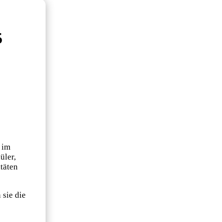
5
 im
üler,
täten
 sie die