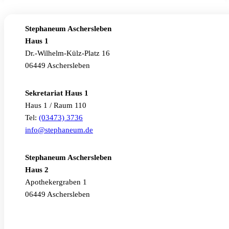
Stephaneum Aschersleben
Haus 1
Dr.-Wilhelm-Külz-Platz 16
06449 Aschersleben
Sekretariat Haus 1
Haus 1 / Raum 110
Tel:
(03473) 3736
info@stephaneum.de
Stephaneum Aschersleben
Haus 2
Apothekergraben 1
06449 Aschersleben