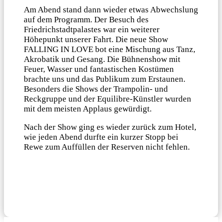
Am Abend stand dann wieder etwas Abwechslung
auf dem Programm. Der Besuch des
Friedrichstadtpalastes war ein weiterer
Höhepunkt unserer Fahrt. Die neue Show
FALLING IN LOVE bot eine Mischung aus Tanz,
Akrobatik und Gesang. Die Bühnenshow mit
Feuer, Wasser und fantastischen Kostümen
brachte uns und das Publikum zum Erstaunen.
Besonders die Shows der Trampolin- und
Reckgruppe und der Equilibre-Künstler wurden
mit dem meisten Applaus gewürdigt.
Nach der Show ging es wieder zurück zum Hotel,
wie jeden Abend durfte ein kurzer Stopp bei
Rewe zum Auffüllen der Reserven nicht fehlen.