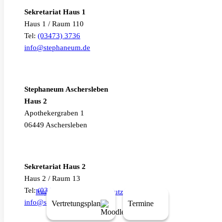
Sekretariat Haus 1
Haus 1 / Raum 110
Tel:
(03473) 3736
info@stephaneum.de
Stephaneum Aschersleben
Haus 2
Apothekergraben 1
06449 Aschersleben
Sekretariat Haus 2
Haus 2 / Raum 13
Tel:
(03473) 3134
Impressum
|
Datenschutz
info@stephaneum.de
Vertretungsplan
Termine