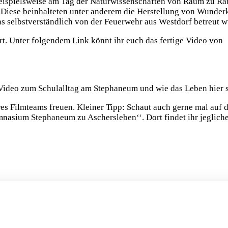
beispielsweise am Tag der Naturwissenschaften von Raum zu R
 Diese beinhalteten unter anderem die Herstellung von Wunder
s selbstverständlich von der Feuerwehr aus Westdorf betreut w
t. Unter folgendem Link könnt ihr euch das fertige Video von
 Video zum Schulalltag am Stephaneum und wie das Leben hier so
res Filmteams freuen. Kleiner Tipp: Schaut auch gerne mal auf
mnasium Stephaneum zu Aschersleben‘‘. Dort findet ihr jeglich