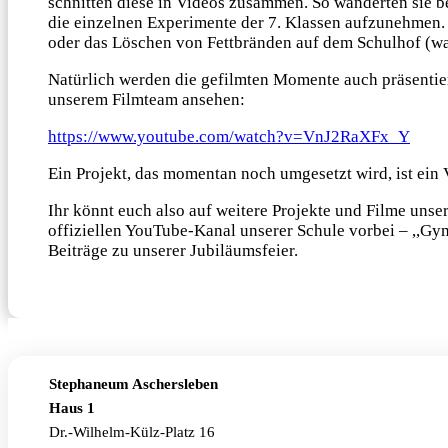
schnitten diese in Videos zusammen. So wanderten sie 
die einzelnen Experimente der 7. Klassen aufzunehmen.
oder das Löschen von Fettbränden auf dem Schulhof (wa
Natürlich werden die gefilmten Momente auch präsentier
unserem Filmteam ansehen:
https://www.youtube.com/watch?v=VnJ2RaXFx_Y
Ein Projekt, das momentan noch umgesetzt wird, ist ein
Ihr könnt euch also auf weitere Projekte und Filme unse
offiziellen YouTube-Kanal unserer Schule vorbei – ,,Gy
Beiträge zu unserer Jubiläumsfeier.
Stephaneum Aschersleben
Haus 1
Dr.-Wilhelm-Külz-Platz 16