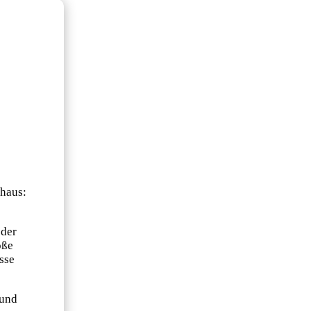
nhaus:
 der
oße
sse
 und