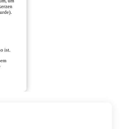
aum, um
kerzen
urde).
 ist.
 dem
e