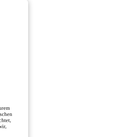
Eurem
ischen
chtet,
ir,