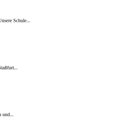
Unsere Schule...
aßfurt...
 und...