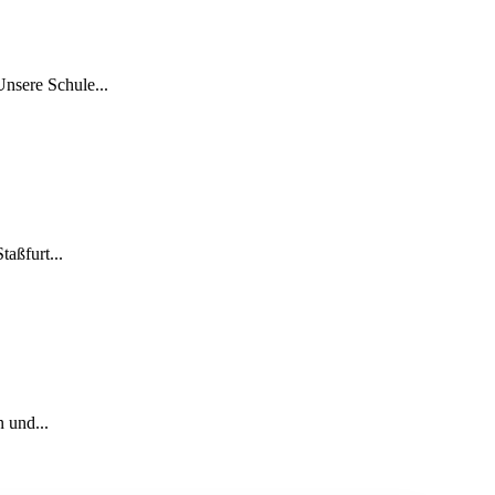
Unsere Schule...
aßfurt...
 und...